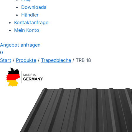
Downloads
Händler
Kontaktanfrage
Mein Konto
Angebot anfragen
0
Start
/
Produkte
/
Trapezbleche
/ TRB 18